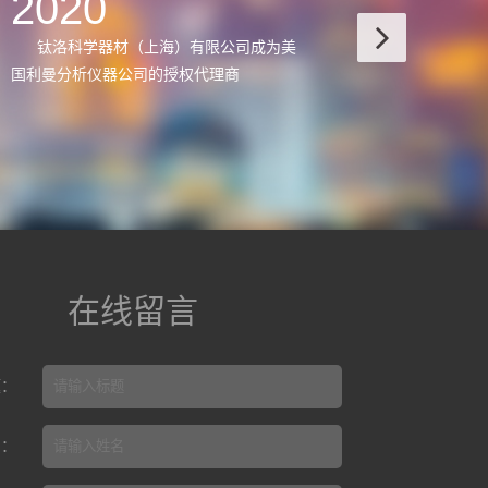
2020
201
钛洛科学器材（上海）有限公司成为美
钛洛科学
国利曼分析仪器公司的授权代理商
在线留言
题：
名：