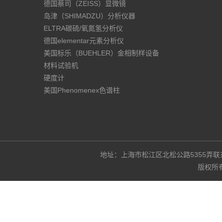
德国蔡司（ZEISS）显微镜
岛津（SHIMADZU）分析仪器
ELTRA碳硫/氧氮氢分析仪
德国elementar元素分析仪
美国标乐（BUEHLER）金相制样设备
材料试验机
硬度计
美国Phenomenex色谱柱
地址：上海市松江区北松公路5355弄联东U谷3
版权所