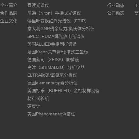
企业简介
直读光谱仪
行业动态
工
合作品牌
尼通（Niton）手持式光谱仪
公司动态
高
企业文化
傅里叶变换红外光谱仪（FTIR）
意大利GNR残余应力/奥氏体分析仪
SPECTRUMA辉光放电光谱仪
美国ALLIED金相制样设备
法国Kreon关节臂/便携式三坐标
德国蔡司（ZEISS）显微镜
岛津（SHIMADZU）分析仪器
ELTRA碳硫/氧氮氢分析仪
德国elementar元素分析仪
美国标乐（BUEHLER）金相制样设备
材料试验机
硬度计
美国Phenomenex色谱柱