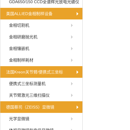
GDA650/150 CCD全谱辉光放电光谱仪
美国ALLIED金相制样设备
金相切割机
金相研磨抛光机
金相镶嵌机
金相制样耗材
法国Kreon关节臂/便携式三坐标
便携式三坐标测量机
关节臂激光三维扫描仪
德国蔡司（ZEISS）显微镜
光学显微镜