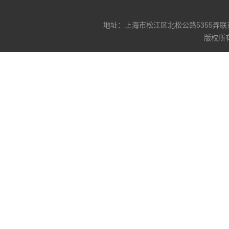
地址：上海市松江区北松公路5355弄联东U谷3
版权所