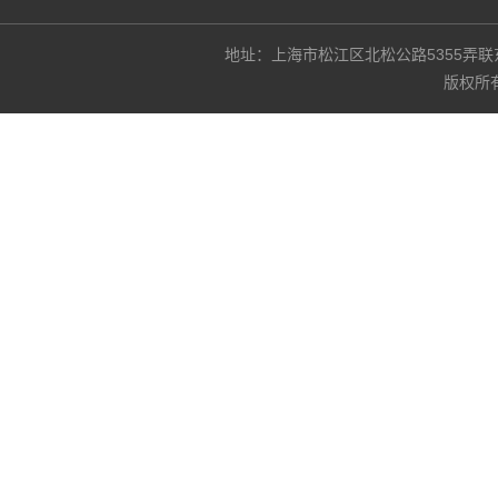
地址：上海市松江区北松公路5355弄联东U谷3
版权所