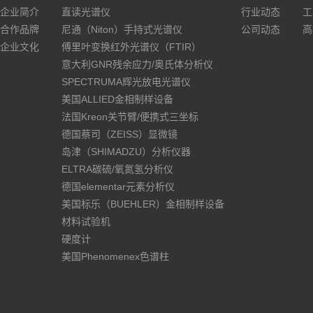
企业简介
直读光谱仪
行业动态
工
合作品牌
尼通（Niton）手持式光谱仪
公司动态
高
企业文化
傅里叶变换红外光谱仪（FTIR）
意大利GNR残余应力/奥氏体分析仪
SPECTRUMA辉光放电光谱仪
美国ALLIED金相制样设备
法国Kreon关节臂/便携式三坐标
德国蔡司（ZEISS）显微镜
岛津（SHIMADZU）分析仪器
ELTRA碳硫/氧氮氢分析仪
德国elementar元素分析仪
美国标乐（BUEHLER）金相制样设备
材料试验机
硬度计
美国Phenomenex色谱柱