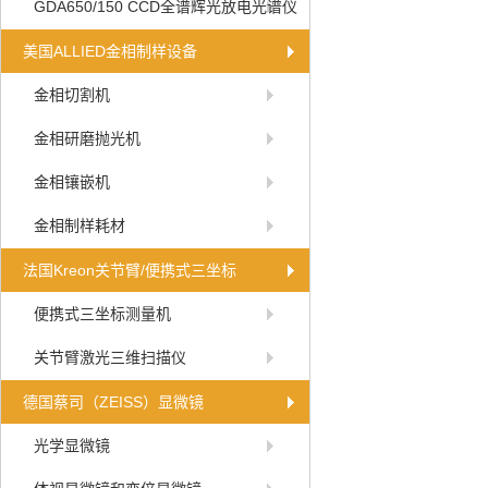
GDA650/150 CCD全谱辉光放电光谱仪
美国ALLIED金相制样设备
金相切割机
金相研磨抛光机
金相镶嵌机
金相制样耗材
法国Kreon关节臂/便携式三坐标
便携式三坐标测量机
关节臂激光三维扫描仪
德国蔡司（ZEISS）显微镜
光学显微镜