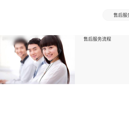
售后服
售后服务流程