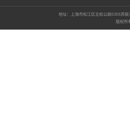
地址：上海市松江区北松公路5355弄联东U谷3
版权所