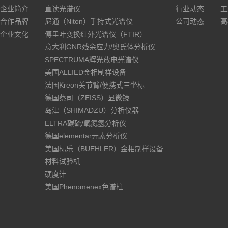
企业简介
直读光谱仪
行业动态
工
合作品牌
尼通（Niton）手持式光谱仪
公司动态
高
企业文化
傅里叶变换红外光谱仪（FTIR）
意大利GNR残余应力/奥氏体分析仪
SPECTRUMA辉光放电光谱仪
美国ALLIED金相制样设备
法国Kreon关节臂/便携式三坐标
德国蔡司（ZEISS）显微镜
岛津（SHIMADZU）分析仪器
ELTRA碳硫/氧氮氢分析仪
德国elementar元素分析仪
美国标乐（BUEHLER）金相制样设备
材料试验机
硬度计
美国Phenomenex色谱柱