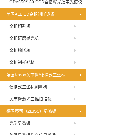
GDA650/150 CCD全谱辉光放电光谱仪
美国ALLIED金相制样设备
金相切割机
金相研磨抛光机
金相镶嵌机
金相制样耗材
法国Kreon关节臂/便携式三坐标
便携式三坐标测量机
关节臂激光三维扫描仪
德国蔡司（ZEISS）显微镜
光学显微镜