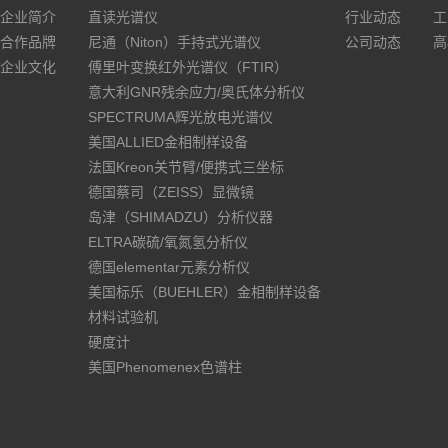
企业简介
直读光谱仪
行业动态
工
合作品牌
尼通（Niton）手持式光谱仪
公司动态
高
企业文化
傅里叶变换红外光谱仪（FTIR）
意大利GNR残余应力/奥氏体分析仪
SPECTRUMA辉光放电光谱仪
美国ALLIED金相制样设备
法国Kreon关节臂/便携式三坐标
德国蔡司（ZEISS）显微镜
岛津（SHIMADZU）分析仪器
ELTRA碳硫/氧氮氢分析仪
德国elementar元素分析仪
美国标乐（BUEHLER）金相制样设备
材料试验机
硬度计
美国Phenomenex色谱柱