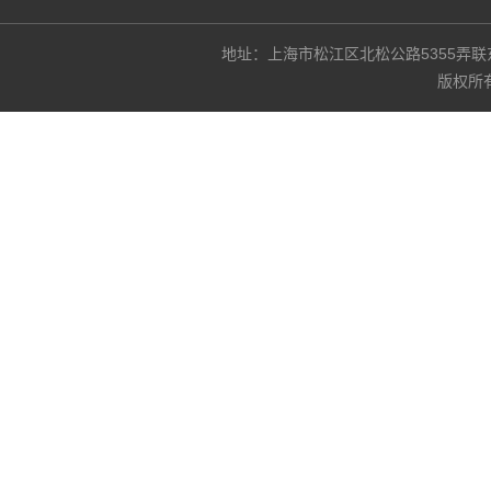
地址：上海市松江区北松公路5355弄联东U谷3
版权所