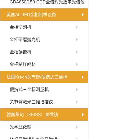
GDA650/150 CCD全谱辉光放电光谱仪
美国ALLIED金相制样设备
金相切割机
金相研磨抛光机
金相镶嵌机
金相制样耗材
法国Kreon关节臂/便携式三坐标
便携式三坐标测量机
关节臂激光三维扫描仪
德国蔡司（ZEISS）显微镜
光学显微镜