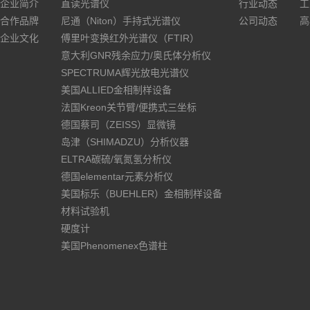
企业简介
直读光谱仪
行业动态
工
合作品牌
尼通（Niton）手持式光谱仪
公司动态
高
企业文化
傅里叶变换红外光谱仪（FTIR）
意大利GNR残余应力/奥氏体分析仪
SPECTRUMA辉光放电光谱仪
美国ALLIED金相制样设备
法国Kreon关节臂/便携式三坐标
德国蔡司（ZEISS）显微镜
岛津（SHIMADZU）分析仪器
ELTRA碳硫/氧氮氢分析仪
德国elementar元素分析仪
美国标乐（BUEHLER）金相制样设备
材料试验机
硬度计
美国Phenomenex色谱柱