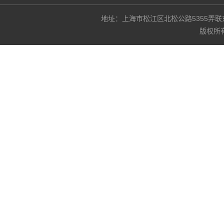
地址：上海市松江区北松公路5355弄联东U谷3
版权所