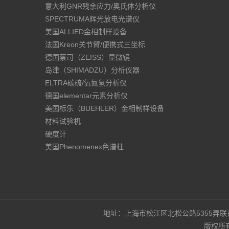
意大利GNR残余应力/奥氏体分析仪
SPECTRUMA辉光放电光谱仪
美国ALLIED金相制样设备
法国Kreon关节臂/便携式三坐标
德国蔡司（ZEISS）显微镜
岛津（SHIMADZU）分析仪器
ELTRA碳硫/氧氮氢分析仪
德国elementar元素分析仪
美国标乐（BUEHLER）金相制样设备
材料试验机
硬度计
美国Phenomenex色谱柱
地址：上海市松江区北松公路5355弄联东U谷3
版权所