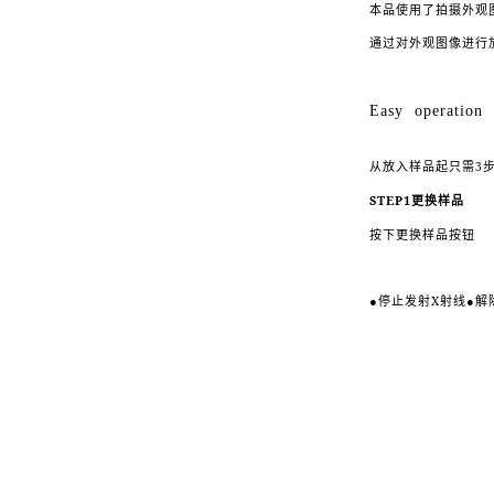
本品使用了拍摄外观
通过对外观图像进行
Easy operation
从放入样品起只需3
STEP1
更换样品
按下更换样品按钮
●
X
●
停止发射
射线
解