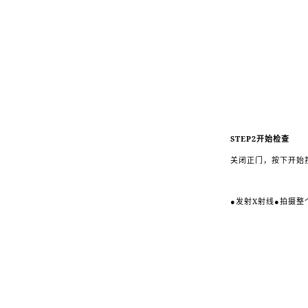
STEP2
开始检查
关闭正门，按下开始
●
X
●
发射
射线
拍摄整