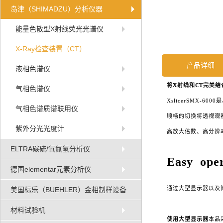
岛津（SHIMADZU）分析仪器
能量色散型X射线荧光光谱仪
X-Ray检查装置（CT）
产品详细
液相色谱仪
X
CT
将
射线和
完美结
气相色谱仪
XslicerSMX-6000
是
气相色谱质谱联用仪
顺畅的切换将透视观
紫外分光光度计
高放大倍数、高分辨
ELTRA碳硫/氧氮氢分析仪
Easy oper
德国elementar元素分析仪
通过大型显示器以及
美国标乐（BUEHLER）金相制样设备
材料试验机
使用大型显示器
本品