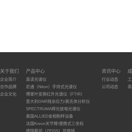
关于我们
产品中心
资讯中心
企业简介
直读光谱仪
行业动态
工
合作品牌
尼通（Niton）手持式光谱仪
公司动态
高
企业文化
傅里叶变换红外光谱仪（FTIR）
意大利GNR残余应力/奥氏体分析仪
SPECTRUMA辉光放电光谱仪
美国ALLIED金相制样设备
法国Kreon关节臂/便携式三坐标
德国蔡司（ZEISS）显微镜