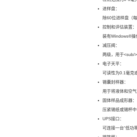
进样盘：
除60位进样盘（
控制和评估装置：
装有Window
减压阀：
两级，用于<sub/
电子天平：
可读性为0.1毫克
锡囊封样器：
用于将液体和空气
固体样品成形器：
压紧锡纸或锡杯中
UPS接口：
可连接一台“低功
锡箔杯：