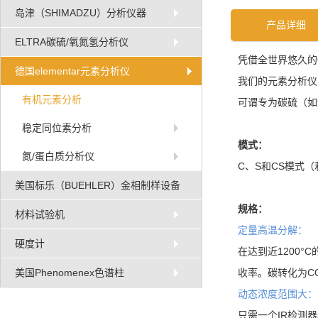
岛津（SHIMADZU）分析仪器
产品详细
ELTRA碳硫/氧氮氢分析仪
凭借全世界悠久的
德国elementar元素分析仪
我们的元素分析仪
有机元素分析
可谓专为碳硫（如
稳定同位素分析
模式：
氮/蛋白质分析仪
C、S和CS模式
美国标乐（BUEHLER）金相制样设备
规格：
材料试验机
定量高温分解：
硬度计
在达到近1200°
收率。碳转化为C
美国Phenomenex色谱柱
动态浓度范围大：
只需一个IR检测器