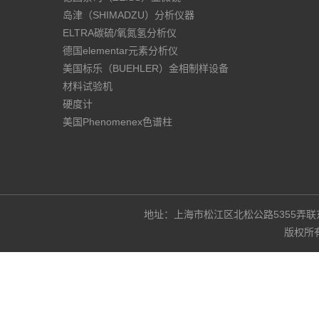
岛津（SHIMADZU）分析仪器
ELTRA碳硫/氧氮氢分析仪
德国elementar元素分析仪
美国标乐（BUEHLER）金相制样设备
材料试验机
硬度计
美国Phenomenex色谱柱
地址：上海市松江区北松公路5355弄联东U谷3
版权所