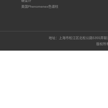
硬度计
美国Phenomenex色谱柱
地址：上海市松江区北松公路5355弄联东U谷3
版权所