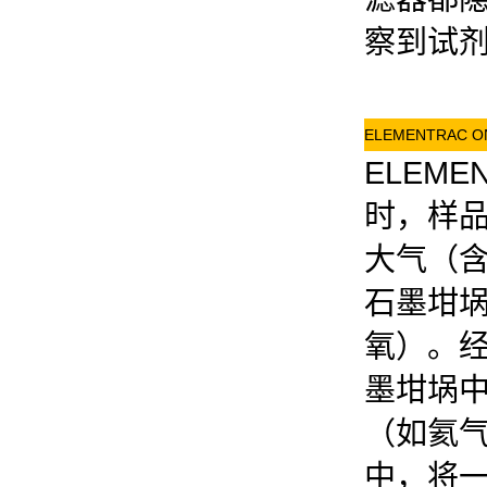
察到试
ELEMENTRAC
ELEM
时，样
大气（
石墨坩
氧）。
墨坩埚
（如氦
中，将