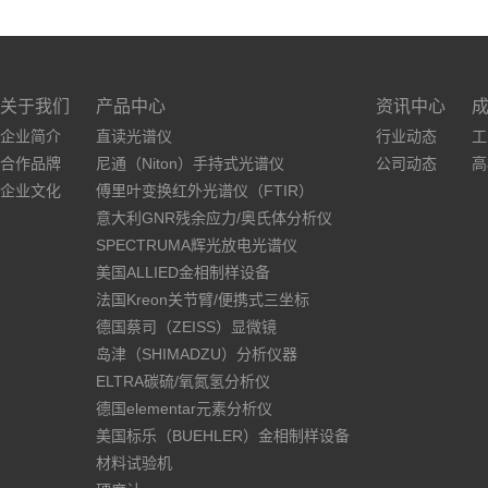
关于我们
产品中心
资讯中心
企业简介
直读光谱仪
行业动态
工
合作品牌
尼通（Niton）手持式光谱仪
公司动态
高
企业文化
傅里叶变换红外光谱仪（FTIR）
意大利GNR残余应力/奥氏体分析仪
SPECTRUMA辉光放电光谱仪
美国ALLIED金相制样设备
法国Kreon关节臂/便携式三坐标
德国蔡司（ZEISS）显微镜
岛津（SHIMADZU）分析仪器
ELTRA碳硫/氧氮氢分析仪
德国elementar元素分析仪
美国标乐（BUEHLER）金相制样设备
材料试验机