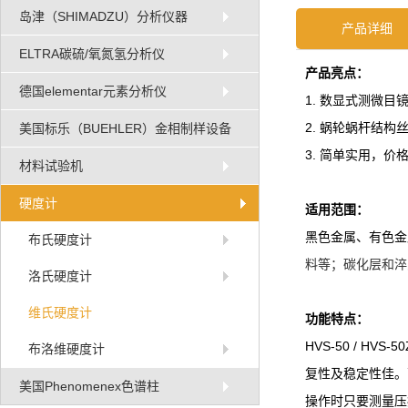
岛津（SHIMADZU）分析仪器
产品详细
ELTRA碳硫/氧氮氢分析仪
产品亮点：
德国elementar元素分析仪
1. 数显式测微目
2. 蜗轮蜗杆结构
美国标乐（BUEHLER）金相制样设备
3. 简单实用，价
材料试验机
硬度计
适用范围：
黑色金属、有色金
布氏硬度计
料等；碳化层和淬
洛氏硬度计
维氏硬度计
功能特点：
HVS-50 / 
布洛维硬度计
复性及稳定性佳。
美国Phenomenex色谱柱
操作时只要测量压