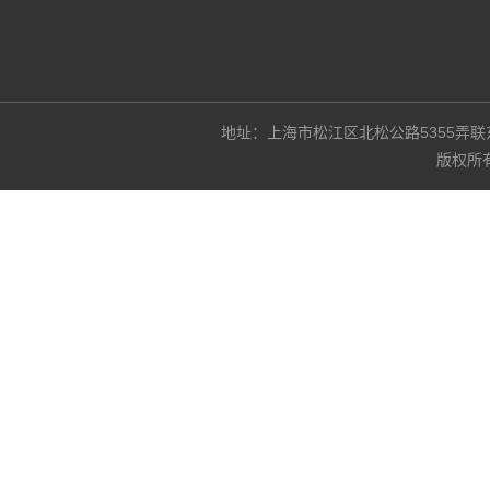
地址：上海市松江区北松公路5355弄联东U谷3
版权所