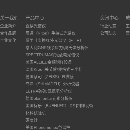
关于我们
产品中心
资讯中心
企业简介
直读光谱仪
行业动态
工
合作品牌
尼通（Niton）手持式光谱仪
公司动态
高
企业文化
傅里叶变换红外光谱仪（FTIR）
意大利GNR残余应力/奥氏体分析仪
SPECTRUMA辉光放电光谱仪
美国ALLIED金相制样设备
法国Kreon关节臂/便携式三坐标
德国蔡司（ZEISS）显微镜
岛津（SHIMADZU）分析仪器
ELTRA碳硫/氧氮氢分析仪
德国elementar元素分析仪
美国标乐（BUEHLER）金相制样设备
材料试验机
硬度计
美国Phenomenex色谱柱