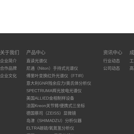
关于我们
产品中心
资讯中心
企业简介
直读光谱仪
行业动态
工
合作品牌
尼通（Niton）手持式光谱仪
公司动态
高
企业文化
傅里叶变换红外光谱仪（FTIR）
意大利GNR残余应力/奥氏体分析仪
SPECTRUMA辉光放电光谱仪
美国ALLIED金相制样设备
法国Kreon关节臂/便携式三坐标
德国蔡司（ZEISS）显微镜
岛津（SHIMADZU）分析仪器
ELTRA碳硫/氧氮氢分析仪