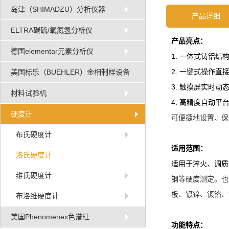
岛津（SHIMADZU）分析仪器
产品详细
ELTRA碳硫/氧氮氢分析仪
产品亮点：
德国elementar元素分析仪
1. 一体式铸铝结
2. 一键式操作直
美国标乐（BUEHLER）金相制样设备
3. 触摸屏实时动
材料试验机
4. 高精度自动
硬度计
可便捷地设置、保
布氏硬度计
适用范围：
洛氏硬度计
适用于淬火、调质
维氏硬度计
钢等硬度测定。也
板、镀锌、镀铬、
布洛维硬度计
美国Phenomenex色谱柱
功能特点：