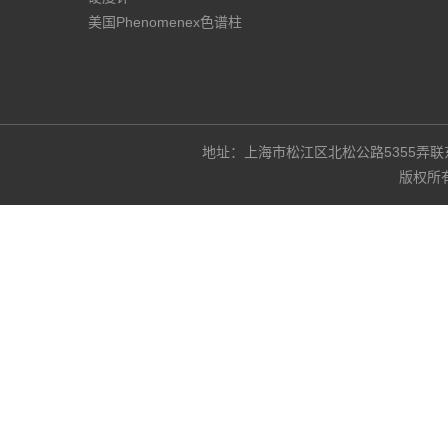
美国Phenomenex色谱柱
地址：上海市松江区北松公路5355弄联东U谷3
版权所