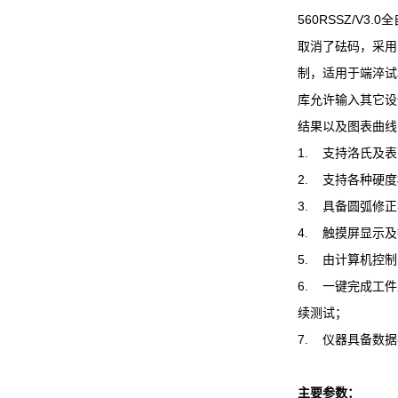
560RSSZ/
取消了砝码，采用
制，适用于端淬试
库允许输入其它设
结果以及图表曲线
1. 支持洛氏及
2. 支持各种硬
3. 具备圆弧修
4. 触摸屏显示
5. 由计算机控
6. 一键完成工
续测试；
7. 仪器具备数
主要参数：