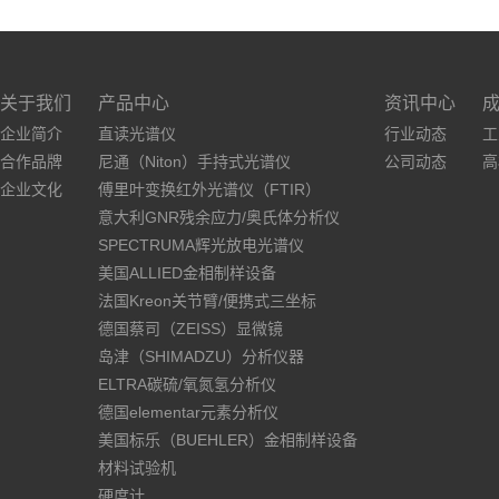
关于我们
产品中心
资讯中心
企业简介
直读光谱仪
行业动态
工
合作品牌
尼通（Niton）手持式光谱仪
公司动态
高
企业文化
傅里叶变换红外光谱仪（FTIR）
意大利GNR残余应力/奥氏体分析仪
SPECTRUMA辉光放电光谱仪
美国ALLIED金相制样设备
法国Kreon关节臂/便携式三坐标
德国蔡司（ZEISS）显微镜
岛津（SHIMADZU）分析仪器
ELTRA碳硫/氧氮氢分析仪
德国elementar元素分析仪
美国标乐（BUEHLER）金相制样设备
材料试验机
硬度计