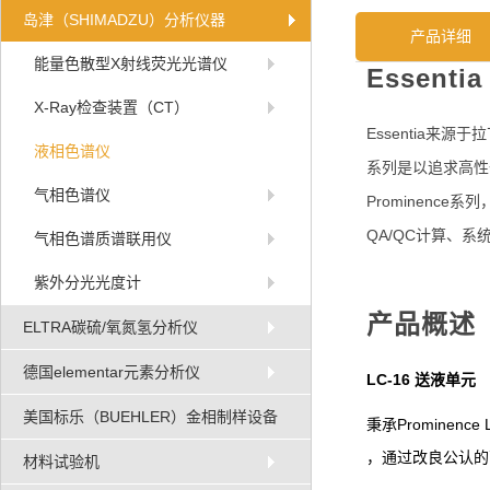
岛津（SHIMADZU）分析仪器
产品详细
能量色散型X射线荧光光谱仪
Essenti
X-Ray检查装置（CT）
Essentia
来源于拉
液相色谱仪
系列是以追求高性
气相色谱仪
Prominence
系列
QA/QC
计算、系
气相色谱质谱联用仪
紫外分光光度计
产品概述
ELTRA碳硫/氧氮氢分析仪
德国elementar元素分析仪
LC-16
送液单元
美国标乐（BUEHLER）金相制样设备
Prominence 
秉承
，通过改良公认的
材料试验机