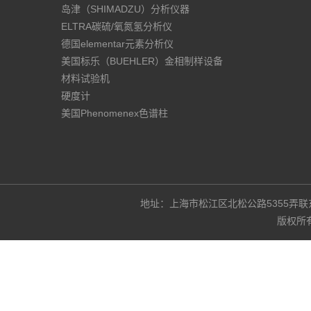
岛津（SHIMADZU）分析仪器
ELTRA碳硫/氧氮氢分析仪
德国elementar元素分析仪
美国标乐（BUEHLER）金相制样设备
材料试验机
硬度计
美国Phenomenex色谱柱
地址：上海市松江区北松公路5355弄联东U谷3
版权所