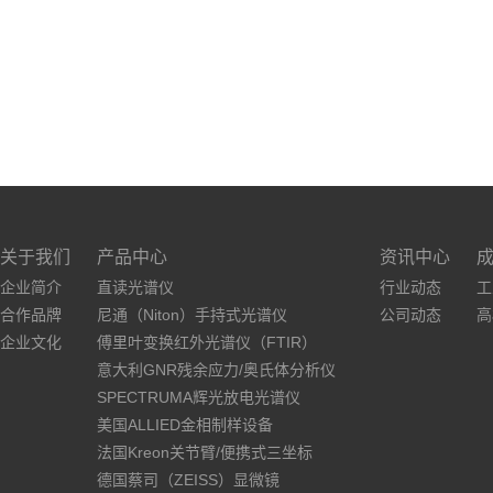
关于我们
产品中心
资讯中心
企业简介
直读光谱仪
行业动态
工
合作品牌
尼通（Niton）手持式光谱仪
公司动态
高
企业文化
傅里叶变换红外光谱仪（FTIR）
意大利GNR残余应力/奥氏体分析仪
SPECTRUMA辉光放电光谱仪
美国ALLIED金相制样设备
法国Kreon关节臂/便携式三坐标
德国蔡司（ZEISS）显微镜