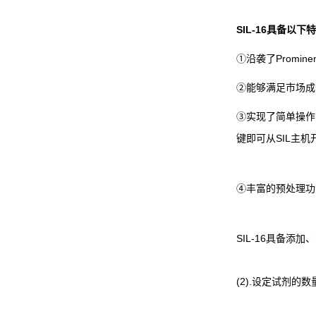
SIL-16
具备以下特
Promine
①
沿袭了
②
能够满足市场成
③
实现了简单操作
SIL
键即可从
主机
④
丰富的预处理功
SIL-16
具备添加、
(2).
设定试剂的数