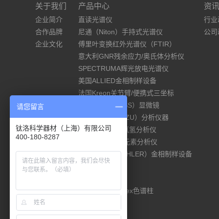
关于我们
产品中心
资
企业简介
直读光谱仪
行业
合作品牌
尼通（Niton）手持式光谱仪
公司
企业文化
傅里叶变换红外光谱仪（FTIR）
意大利GNR残余应力/奥氏体分析仪
SPECTRUMA辉光放电光谱仪
美国ALLIED金相制样设备
法国Kreon关节臂/便携式三坐标
德国蔡司（ZEISS）显微镜
请您留言
岛津（SHIMADZU）分析仪器
钛洛科学器材（上海）有限公司
ELTRA碳硫/氧氮氢分析仪
400-180-8287
德国elementar元素分析仪
美国标乐（BUEHLER）金相制样设备
材料试验机
硬度计
美国Phenomenex色谱柱