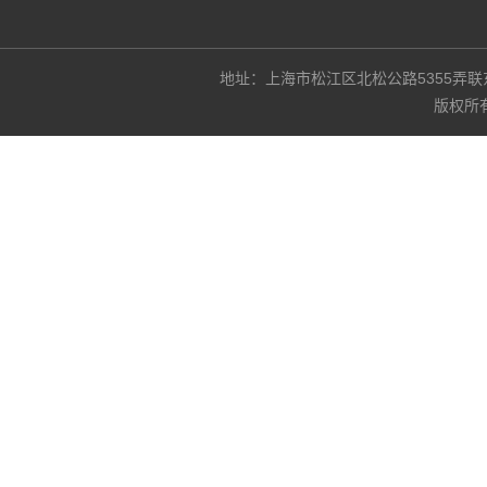
地址：上海市松江区北松公路5355弄联东U谷3
版权所