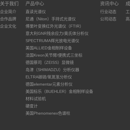
关于我们
产品中心
资讯中心
企业简介
直读光谱仪
行业动态
工
合作品牌
尼通（Niton）手持式光谱仪
公司动态
高
企业文化
傅里叶变换红外光谱仪（FTIR）
意大利GNR残余应力/奥氏体分析仪
SPECTRUMA辉光放电光谱仪
美国ALLIED金相制样设备
法国Kreon关节臂/便携式三坐标
德国蔡司（ZEISS）显微镜
岛津（SHIMADZU）分析仪器
ELTRA碳硫/氧氮氢分析仪
德国elementar元素分析仪
美国标乐（BUEHLER）金相制样设备
材料试验机
硬度计
美国Phenomenex色谱柱