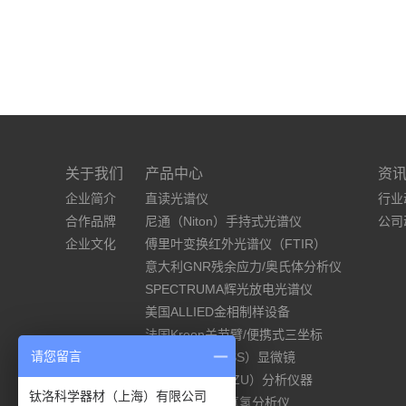
关于我们
产品中心
资
企业简介
直读光谱仪
行业
合作品牌
尼通（Niton）手持式光谱仪
公司
企业文化
傅里叶变换红外光谱仪（FTIR）
意大利GNR残余应力/奥氏体分析仪
SPECTRUMA辉光放电光谱仪
美国ALLIED金相制样设备
法国Kreon关节臂/便携式三坐标
请您留言
德国蔡司（ZEISS）显微镜
岛津（SHIMADZU）分析仪器
钛洛科学器材（上海）有限公司
ELTRA碳硫/氧氮氢分析仪