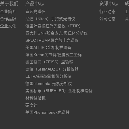
关于我们
产品中心
资讯中心
企业简介
直读光谱仪
行业动态
工
合作品牌
尼通（Niton）手持式光谱仪
公司动态
高
企业文化
傅里叶变换红外光谱仪（FTIR）
意大利GNR残余应力/奥氏体分析仪
SPECTRUMA辉光放电光谱仪
美国ALLIED金相制样设备
法国Kreon关节臂/便携式三坐标
德国蔡司（ZEISS）显微镜
岛津（SHIMADZU）分析仪器
ELTRA碳硫/氧氮氢分析仪
德国elementar元素分析仪
美国标乐（BUEHLER）金相制样设备
材料试验机
硬度计
美国Phenomenex色谱柱