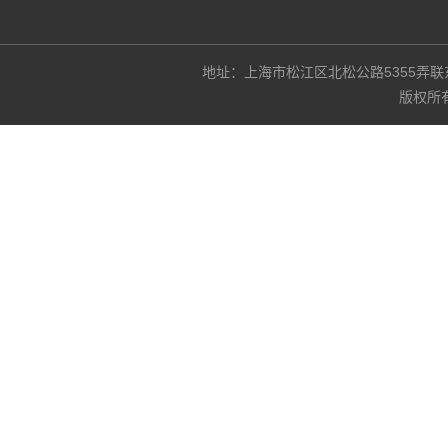
地址：上海市松江区北松公路5355弄联东U谷3
版权所