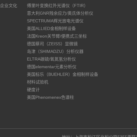
企业文化
傅里叶变换红外光谱仪（FTIR）
意大利GNR残余应力/奥氏体分析仪
SPECTRUMA辉光放电光谱仪
美国ALLIED金相制样设备
法国Kreon关节臂/便携式三坐标
德国蔡司（ZEISS）显微镜
岛津（SHIMADZU）分析仪器
ELTRA碳硫/氧氮氢分析仪
德国elementar元素分析仪
美国标乐（BUEHLER）金相制样设备
材料试验机
硬度计
美国Phenomenex色谱柱
地址：上海市松江区北松公路5355弄联东U谷3