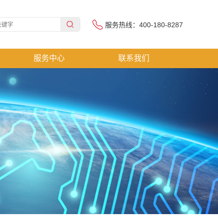
服务热线：400-180-8287
服务中心
联系我们