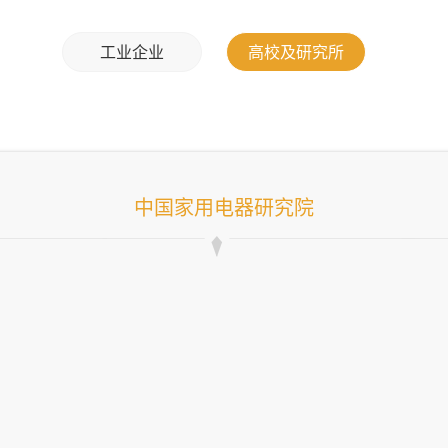
工业企业
高校及研究所
中国家用电器研究院