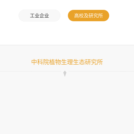
工业企业
高校及研究所
中科院植物生理生态研究所