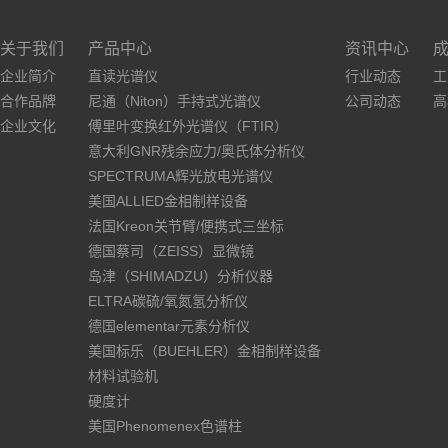
关于我们
产品中心
资讯中心
企业简介
直读光谱仪
行业动态
工
合作品牌
尼通（Niton）手持式光谱仪
公司动态
高
企业文化
傅里叶变换红外光谱仪（FTIR）
意大利GNR残余应力/奥氏体分析仪
SPECTRUMA辉光放电光谱仪
美国ALLIED金相制样设备
法国Kreon关节臂/便携式三坐标
德国蔡司（ZEISS）显微镜
岛津（SHIMADZU）分析仪器
ELTRA碳硫/氧氮氢分析仪
德国elementar元素分析仪
美国标乐（BUEHLER）金相制样设备
材料试验机
硬度计
美国Phenomenex色谱柱