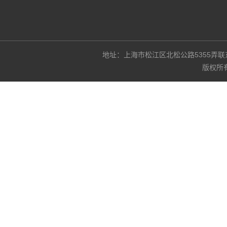
地址：上海市松江区北松公路5355弄联东U谷3
版权所